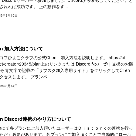
されれば成功です。 上の動作をす...
25年3月15日
-en 加入方法について
コフひよこクラブの公式Ci-en 加入方法を説明します。 https://ci-
net/creator/29345/plan上のリンクまたは Discord内の 💳｜支援のお願
から青文字で記載の「サブスク加入専用サイト」をクリックしてCi-en
クセスします。 プランペ...
25年3月14日
-en Discord連携のやり方について
-enにて各プランにご加入頂いたユーザーはＤｉｓｃｏｒｄの連携を行っ
ただく必要があります。各プランにご加入頂くことで自動的にロール