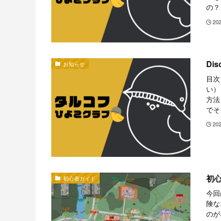
の？
20
Di
お知らせ
目次
い）
方法
でそ
20
初心
初心者ガイド
今回
険な
のが