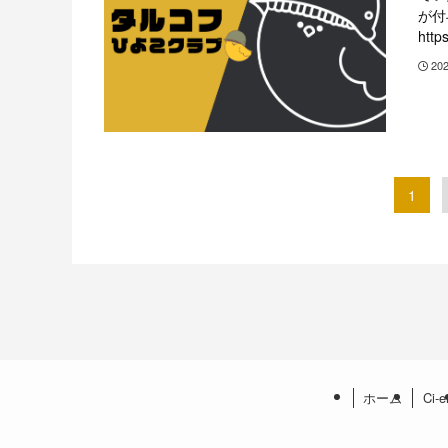
が付
htt
20
1
ホーム
Ci-e