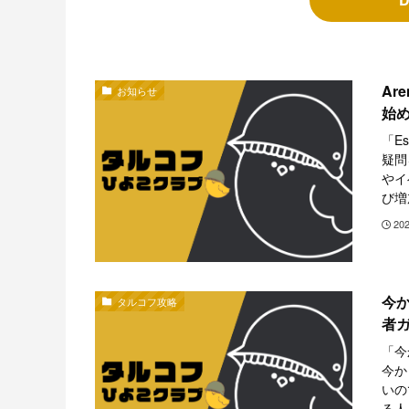
Ar
お知らせ
始め
「E
疑問
やイ
び増
20
今か
タルコフ攻略
者ガ
「今
今か
いの
る人