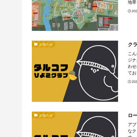
地帯
20
ク
お知らせ
こん
ジナ
わせ
てお
20
ロ
お知らせ
アプ
なク
す。