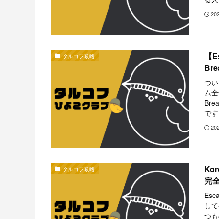
20
【E
タルコフ攻略
Br
ついに
ム全
Br
です
20
Ko
タルコフ攻略
完
Es
して
つも