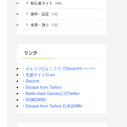
(44)
初心者ガイド
(16)
操作・設定
(12)
金策・漁り
リンク
・
タルコフひよこクラブDiscordサーバー
・
支援サイトCi-en
・
Discord
・
Escape from Tarkov
・
Battle state Games公式Twitter
・
DISBOARD
・
Escape from Tarkov 日本語Wiki