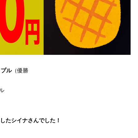
（優勝
ップル
ル
得したシイナさんでした！