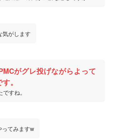
義な気がします
PMCがグレ投げながらよって
です。
たですね。
やってみますw