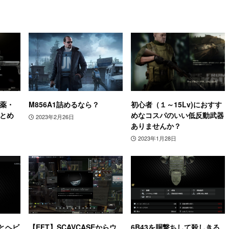
弾薬・
M856A1詰めるなら？
初心者（１～15Lv)におすす
まとめ
めなコスパのいい低反動武器
2023年2月26日
ありませんか？
2023年1月28日
とヘビ
【EFT】SCAVCASEからウ
6B43を胴撃ちして殺しきる