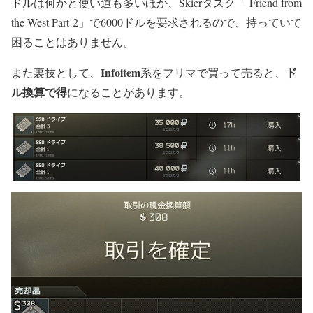
ドルは何かと使い道も多いほか、Skierタスク「 Friend from
the West Part-2」で6000ドルを要求されるので、持っていて
困ることはありません。
Infoitem
ド
また裏技として、
系をフリマで買って売ると、
ル換算で得
になることがあります。