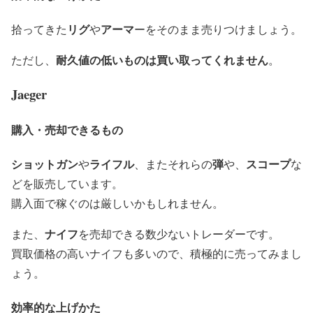
リグ
アーマ
拾ってきた
や
ーをそのまま売りつけましょう。
耐久値の低いものは買い取ってくれません
ただし、
。
Jaeger
購入・売却できるもの
ショットガン
ライフル
弾
スコープ
や
、またそれらの
や、
な
どを販売しています。
購入面で稼ぐのは厳しいかもしれません。
ナイフ
また、
を売却できる数少ないトレーダーです。
買取価格の高いナイフも多いので、積極的に売ってみまし
ょう。
効率的な上げかた