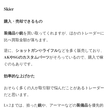
Skier
購入・売却できるもの
装備品
銃
や
を買い取ってくれますが、ほかのトレーダーに
比べ買取金額が落ちます。
ショットガン
ライフル
逆に、
や
などを多く販売しており、
AKやSGのカスタムパーツ
がそろっているので、購入で稼
ぐのもありです。
効率的な上げかた
おそらく多くの人が取引額で悩んだことがあるトレーダー
だと思います。
銃
装備品
Lv.2までは、拾った
や、アーマーなどの
を優先的