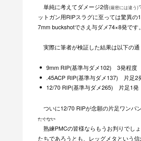
単純に考えてダメージ2倍
(厳密には違う)
ットガン用RIPスラグに至っては驚異の
7mm buckshotでさえ与ダメ74×8発
実際に筆者が検証した結果は以下の通
9mm RIP(基準与ダメ102) 3発程度
.45ACP RIP(基準与ダメ137) 片足2
12/70 RIP(基準与ダメ265) 片足1発
ついに12/70 RIPが念願の片足ワ
たくない
熟練PMCの皆様ならもうお判りでしょう
たちであろうとも、レッグメタという信