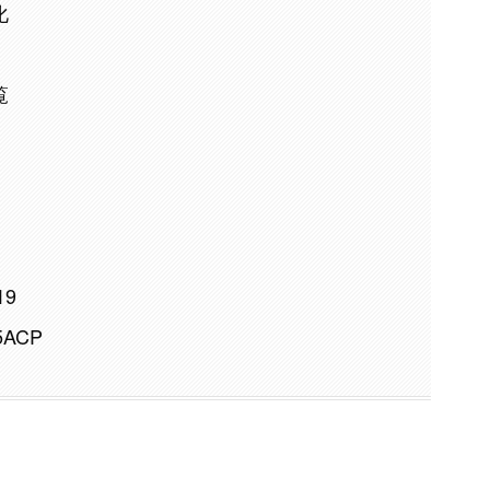
化
覧
19
45ACP