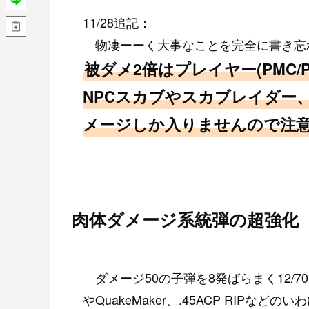
11/28追記：
物凄ーーく大事なことを完全に書き忘
被ダメ2倍はプレイヤー(PMC/
NPCスカブやスカブレイダー
メージしか入りませんので注
肉体ダメージ系統弾の超強化
ダメージ50の子弾を8発ばらまく12/70Magn
やQuakeMaker、.45ACP RIP