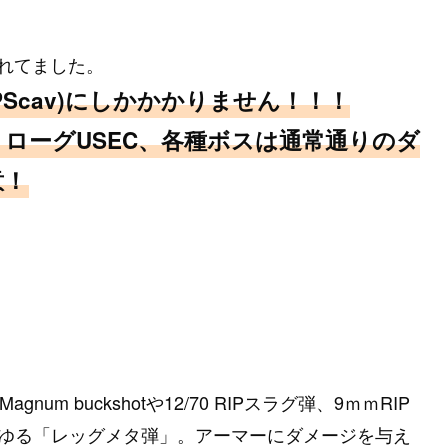
れてました。
PScav)にしかかかりません！！！
、ローグUSEC、各種ボスは通常通りのダ
意！
um buckshotや12/70 RIPスラグ弾、9ｍｍRIP
などのいわゆる「レッグメタ弾」。アーマーにダメージを与え